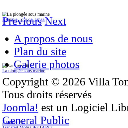
Previous
Next
Kamave Tour de Tahaa
A propos de nous
Plan du site
Galerie photos
La plongée sous marine
Copyright © 2026 Villa Ton
Tous droits réservés
Joomla!
est un Logiciel Lib
General Public
Kamave Piti
Transfert Motu OFETARO