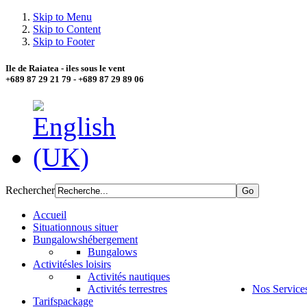
Skip to Menu
Skip to Content
Skip to Footer
Ile de Raiatea - iles sous le vent
+689 87 29 21 79 - +689 87 29 89 06
Rechercher
Accueil
Situation
nous situer
Bungalows
hébergement
Bungalows
Activités
les loisirs
Activités nautiques
Activités terrestres
Nos Service
Tarifs
package