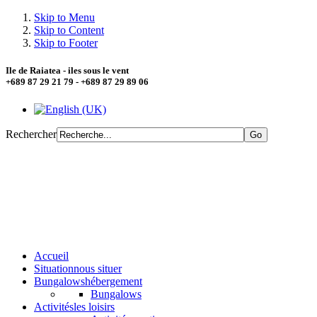
Skip to Menu
Skip to Content
Skip to Footer
Ile de Raiatea - iles sous le vent
+689 87 29 21 79 - +689 87 29 89 06
Rechercher
Accueil
Situation
nous situer
Bungalows
hébergement
Bungalows
Activités
les loisirs