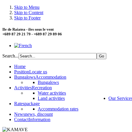
Skip to Menu
Skip to Content
Skip to Footer
Ile de Raiatea - iles sous le vent
+689 87 29 21 79 - +689 87 29 89 06
Search...
Home
Position
Locate us
Bungalows
Accommodation
Bungalows
Activities
Recreation
Water activities
Land activities
Our Service
Rates
package
Accommodation rates
News
news, discount
Contact
Information